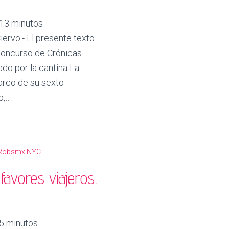
13
minutos
iervo.- El presente texto
 concurso de Crónicas
do por la cantina La
arco de su sexto
o,…
favores viajeros.
5
minutos