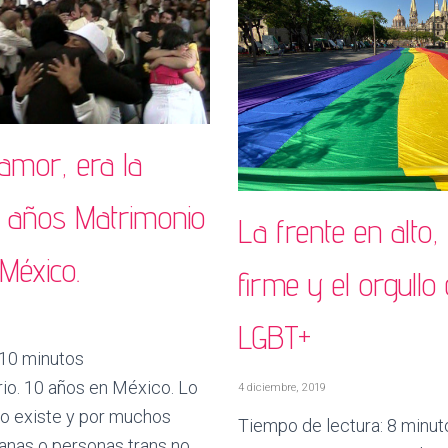
 amor, era la
10 años Matrimonio
La frente en alto,
 México.
firme y el orgullo
LGBT+
10
minutos
rio. 10 años en México. Lo
4 diciembre, 2019
o existe y por muchos
Tiempo de lectura:
8
minut
ianas o personas trans no