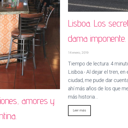
Lisboa. Los secre
dama imponente.
14 enero, 2019
Tiempo de lectura:
4
minut
Lisboa.- Al dejar el tren, en 
ciudad, me pude dar cuenta
ahí más años de los que me
más historia…
usiones, amores y
Leer más
tina.