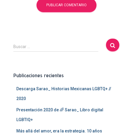
B
Buscar …
u
s
c
a
Publicaciones recientes
r
:
Descarga Sarao_ Historias Mexicanas LGBTQ+ //
2020
Presentación 2020 de 🌈 Sarao_ Libro digital
LGBTIQ+
Más allá del amor, era la estrategia. 10 años