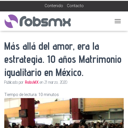
Contenido
Contacto
C
A
M
Más allá del amor, era la
B
I
A
estrategia. 10 años Matrimonio
R
M
igualitario en México.
O
D
O
Publicado por
RobsMX
en
21 marzo, 2020
D
E
Tiempo de lectura:
10
minutos
N
A
V
E
G
A