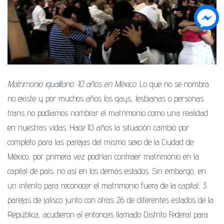
C
I
Ó
N
Matrimonio igualitario. 10 años en México
. Lo que no se nombra
no existe y por muchos años los gays, lesbianas o personas
trans no podíamos nombrar el matrimonio como una realidad
en nuestras vidas. Hace 10 años la situación cambió por
completo para las parejas del mismo sexo de la Ciudad de
México, por primera vez podrían contraer matrimonio en la
capital de país; no así en los demás estados. Sin embargo, en
un intento para reconocer el matrimonio fuera de la capital, 3
parejas de jalisco junto con otras 26 de diferentes estados de la
República, acudieron al entonces llamado Distrito Federal para