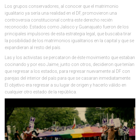
Los grupos conservadores, al conocer que el matrimonio
igualitario ya sería una realidad en el DF, promovieron una
controversia constitucional contra este derecho recién
reconocido. Estados como Jalisco y Guanajuato fueron de los
principales impulsores de esta estrategia legal, que buscaba tirar
la posibilidad de los matrimonios igualitarios en la capital y que se
expandieran al resto del país.
Las y los activistas se percataron de éste movimiento que estaban
cocinando y por eso Jaime, junto con otros, decidieron que tenían
que regresar a los estados, para regresar nuevamente al DF con
parejas del interior del país para que se casaran inmediatamente.
El objetivo era regresar a su lugar de origen y hacerlo válido en
cualquier otro estado de la república.