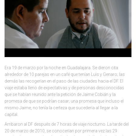
Era 19 de marzo por la noche en Guadalajara. Se dieron cita
alrededor de 10 parejas en un café que tenían Luis y Genaro; las
demás las recogerían en el paso de las ciudades hacia el DF. El
viaje estaba lleno de expectativas y de personas desconocidas
que se habían reunido ante la petición de Jaime Cobián y la
promesa de que se podrían casar; una promesa que incluso el
mismo Jaime, no tenía la certeza que sucedería al llegar a la
capital.
Arribaron al DF después de 7 horas de viaje nocturno. La tarde del
20 de marzo de 2010, se conocerían por primera vez las 29