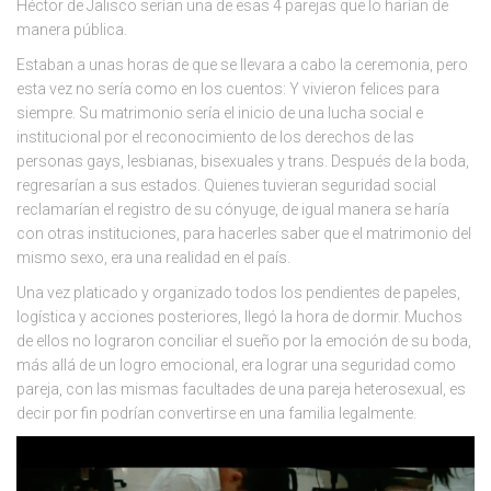
Héctor de Jalisco serían una de esas 4 parejas que lo harían de
manera pública.
Estaban a unas horas de que se llevara a cabo la ceremonia, pero
esta vez no sería como en los cuentos: Y vivieron felices para
siempre. Su matrimonio sería el inicio de una lucha social e
institucional por el reconocimiento de los derechos de las
personas gays, lesbianas, bisexuales y trans. Después de la boda,
regresarían a sus estados. Quienes tuvieran seguridad social
reclamarían el registro de su cónyuge, de igual manera se haría
con otras instituciones, para hacerles saber que el matrimonio del
mismo sexo, era una realidad en el país.
Una vez platicado y organizado todos los pendientes de papeles,
logística y acciones posteriores, llegó la hora de dormir. Muchos
de ellos no lograron conciliar el sueño por la emoción de su boda,
más allá de un logro emocional, era lograr una seguridad como
pareja, con las mismas facultades de una pareja heterosexual, es
decir por fin podrían convertirse en una familia legalmente.