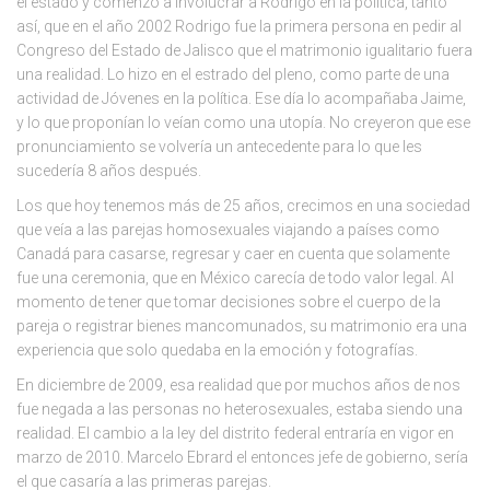
el estado y comenzó a involucrar a Rodrigo en la política, tanto
así, que en el año 2002 Rodrigo fue la primera persona en pedir al
Congreso del Estado de Jalisco que el matrimonio igualitario fuera
una realidad. Lo hizo en el estrado del pleno, como parte de una
actividad de Jóvenes en la política. Ese día lo acompañaba Jaime,
y lo que proponían lo veían como una utopía. No creyeron que ese
pronunciamiento se volvería un antecedente para lo que les
sucedería 8 años después.
Los que hoy tenemos más de 25 años, crecimos en una sociedad
que veía a las parejas homosexuales viajando a países como
Canadá para casarse, regresar y caer en cuenta que solamente
fue una ceremonia, que en México carecía de todo valor legal. Al
momento de tener que tomar decisiones sobre el cuerpo de la
pareja o registrar bienes mancomunados, su matrimonio era una
experiencia que solo quedaba en la emoción y fotografías.
En diciembre de 2009, esa realidad que por muchos años de nos
fue negada a las personas no heterosexuales, estaba siendo una
realidad. El cambio a la ley del distrito federal entraría en vigor en
marzo de 2010. Marcelo Ebrard el entonces jefe de gobierno, sería
el que casaría a las primeras parejas.