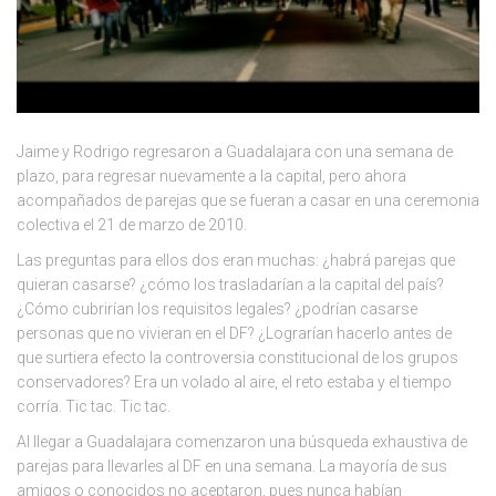
Jaime y Rodrigo regresaron a Guadalajara con una semana de
plazo, para regresar nuevamente a la capital, pero ahora
acompañados de parejas que se fueran a casar en una ceremonia
colectiva el 21 de marzo de 2010.
Las preguntas para ellos dos eran muchas: ¿habrá parejas que
quieran casarse? ¿cómo los trasladarían a la capital del país?
¿Cómo cubrirían los requisitos legales? ¿podrían casarse
personas que no vivieran en el DF? ¿Lograrían hacerlo antes de
que surtiera efecto la controversia constitucional de los grupos
conservadores? Era un volado al aire, el reto estaba y el tiempo
corría. Tic tac. Tic tac.
Al llegar a Guadalajara comenzaron una búsqueda exhaustiva de
parejas para llevarles al DF en una semana. La mayoría de sus
amigos o conocidos no aceptaron, pues nunca habían