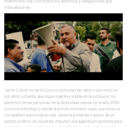
matrimonio real, con todos los derechos y obligaciones que
marcaba la ley.
Jaime Cobián es de los pocos activistas de Jalisco que inició en
los años ochenta, que sigue vigente y visible en la lucha por los
derechos de las personas de la diversidad sexual. En el año 2000
conoció a Rodrigo y desde el primer momento supo que sería su
compañero para toda la vida. Jaime era miembro activo de un
partido político de izquierda, impulsó una agenda progresista para