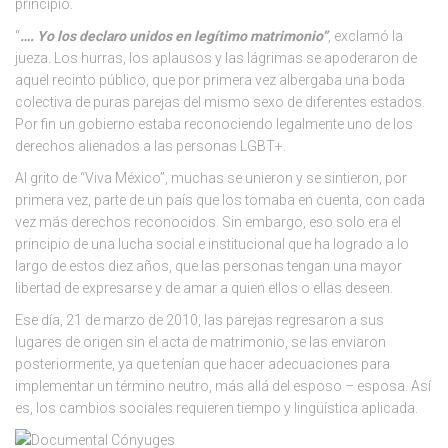
principio.
“
…. Yo los declaro unidos en legítimo matrimonio”
, exclamó la
jueza. Los hurras, los aplausos y las lágrimas se apoderaron de
aquel recinto público, que por primera vez albergaba una boda
colectiva de puras parejas del mismo sexo de diferentes estados.
Por fin un gobierno estaba reconociendo legalmente uno de los
derechos alienados a las personas LGBT+.
Al grito de “Viva México”, muchas se unieron y se sintieron, por
primera vez, parte de un país que los tomaba en cuenta, con cada
vez más derechos reconocidos. Sin embargo, eso solo era el
principio de una lucha social e institucional que ha logrado a lo
largo de estos diez años, que las personas tengan una mayor
libertad de expresarse y de amar a quien ellos o ellas deseen.
Ese día, 21 de marzo de 2010, las parejas regresaron a sus
lugares de origen sin el acta de matrimonio, se las enviaron
posteriormente, ya que tenían que hacer adecuaciones para
implementar un término neutro, más allá del esposo – esposa. Así
es, los cambios sociales requieren tiempo y lingüística aplicada.