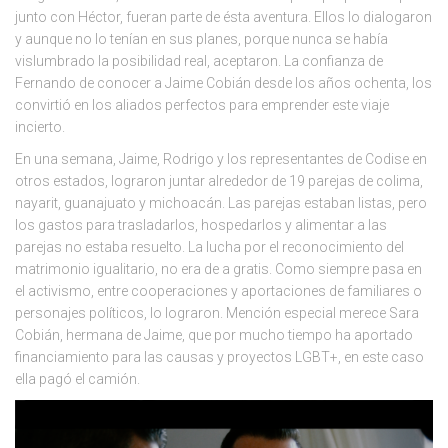
junto con Héctor, fueran parte de ésta aventura. Ellos lo dialogaron
y aunque no lo tenían en sus planes, porque nunca se había
vislumbrado la posibilidad real, aceptaron. La confianza de
Fernando de conocer a Jaime Cobián desde los años ochenta, los
convirtió en los aliados perfectos para emprender este viaje
incierto.
En una semana, Jaime, Rodrigo y los representantes de Codise en
otros estados, lograron juntar alrededor de 19 parejas de colima,
nayarit, guanajuato y michoacán. Las parejas estaban listas, pero
los gastos para trasladarlos, hospedarlos y alimentar a las
parejas no estaba resuelto. La lucha por el reconocimiento del
matrimonio igualitario, no era de a gratis. Como siempre pasa en
el activismo, entre cooperaciones y aportaciones de familiares o
personajes políticos, lo lograron. Mención especial merece Sara
Cobián, hermana de Jaime, que por mucho tiempo ha aportado
financiamiento para las causas y proyectos LGBT+, en este caso
ella pagó el camión.