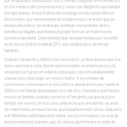
por el diputado David Razú. Luis y Genaro seguían la información
en los medios de comunicación y veían con alegría lo que estaba
por aprobarse. A sus 6 años de noviazgo no les hacía falta un
documento que representara el compromiso y el amor que ya
existía entre ellos, sin embargo, estaban conscientes de los
beneficios legales que traería el poder formar un matrimonio
acorde a las leyes. Una realidad que, aunque estaba por suceder
en el otrora Distrito Federal (DF), aún estaba lejos de tierras
tapatías.
Cuando Fernando y Héctor se conocieron, podría decirse que fue
amor a primera vista. Desde ese momento se enamoraron y la
situación se fue acomodando para que, casi inmediatamente,
unieran sus vidas bajo un mismo techo. A los meses de
conocerse comenzaron a vivir juntos y desde entonces, hasta el
2009 no se habían despegado uno del otro. Pareciera que Héctor
invocó al destino cuando conoció a Fernando, ya que al poco
tiempo ser novios, le hizo una carta en la que, emulando un acta
de matrimonio, le hacía firmar que pasaría el resto de su vida junto
a él. Mientras redactaba esta carta, nunca se imaginó ser una de
las primeras tres parejas gay de Jalisco que firmara un acta de