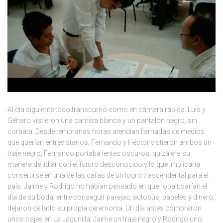
Al día siguiente todo transcurrió como en cámara rápida. Luis y
Génaro vistieron una camisa blanca y un pantalón negro, sin
corbata. Desde tempranas horas atendian llamadas de medios
que querían entrevistarlos; Fernando y Héctor vistieron ambos un
traje negro, Fernando portaba lentes oscuros, quizá era su
manera de lidiar con el futuro desconocido y lo que implicaría
convertirse en una de las caras de un logro trascendental para el
país. Jaime y Rodrigo no habían pensado en que ropa usarían el
día de su boda, entre conseguir parejas, autobús, papeles y dinero,
dejaron de lado su propia ceremonia. Un día antes compraron
unos trajes en La Lagunilla, Jaime un traje negro y Rodrigo uno