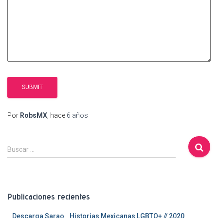
Por
RobsMX
, hace
6 años
B
Buscar …
u
s
c
a
Publicaciones recientes
r
:
Descarga Sarao_ Historias Mexicanas LGBTQ+ // 2020