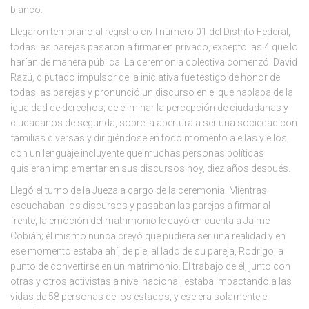
blanco.
Llegaron temprano al registro civil número 01 del Distrito Federal,
todas las parejas pasaron a firmar en privado, excepto las 4 que lo
harían de manera pública. La ceremonia colectiva comenzó. David
Razú, diputado impulsor de la iniciativa fue testigo de honor de
todas las parejas y pronunció un discurso en el que hablaba de la
igualdad de derechos, de eliminar la percepción de ciudadanas y
ciudadanos de segunda, sobre la apertura a ser una sociedad con
familias diversas y dirigiéndose en todo momento a ellas y ellos,
con un lenguaje incluyente que muchas personas políticas
quisieran implementar en sus discursos hoy, diez años después.
Llegó el turno de la Jueza a cargo de la ceremonia. Mientras
escuchaban los discursos y pasaban las parejas a firmar al
frente, la emoción del matrimonio le cayó en cuenta a Jaime
Cobián; él mismo nunca creyó que pudiera ser una realidad y en
ese momento estaba ahí, de pie, al lado de su pareja, Rodrigo, a
punto de convertirse en un matrimonio. El trabajo de él, junto con
otras y otros activistas a nivel nacional, estaba impactando a las
vidas de 58 personas de los estados, y ese era solamente el