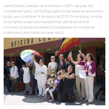
Jaime Cobián, veterano en el activismo LGBT+ del país, fue
considerado junto con Rodrigo para formar parte de esa primera
boda, que ocurriría el 14 de marzo de 2010. Sin embargo, al estar
en la capital, surgió una inquietud más allá de ese primer
momento; la pareja se regresó a Guadalajara sin su acta de
matrimonio, pero había una gran razón.