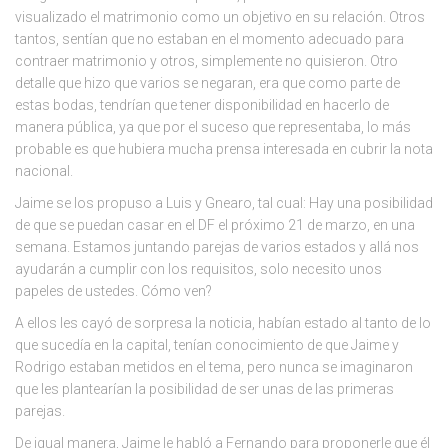
visualizado el matrimonio como un objetivo en su relación. Otros
tantos, sentían que no estaban en el momento adecuado para
contraer matrimonio y otros, simplemente no quisieron. Otro
detalle que hizo que varios se negaran, era que como parte de
estas bodas, tendrían que tener disponibilidad en hacerlo de
manera pública, ya que por el suceso que representaba, lo más
probable es que hubiera mucha prensa interesada en cubrir la nota
nacional.
Jaime se los propuso a Luis y Gnearo, tal cual: Hay una posibilidad
de que se puedan casar en el DF el próximo 21 de marzo, en una
semana. Estamos juntando parejas de varios estados y allá nos
ayudarán a cumplir con los requisitos, solo necesito unos
papeles de ustedes. Cómo ven?
A ellos les cayó de sorpresa la noticia, habían estado al tanto de lo
que sucedía en la capital, tenían conocimiento de que Jaime y
Rodrigo estaban metidos en el tema, pero nunca se imaginaron
que les plantearían la posibilidad de ser unas de las primeras
parejas.
De igual manera, Jaime le habló a Fernando para proponerle que él