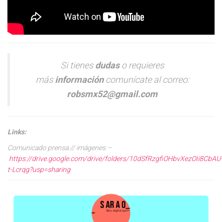
Si tienes
dudas
o requieres
más
información
comunícate al correo:
robsmx52@gmail.com
Links:
Comunicado prensa // imágenes –
https://drive.google.com/drive/folders/10dSfRzgfiOHbvXezOIi8CbAU
t-Lcrqg?usp=sharing