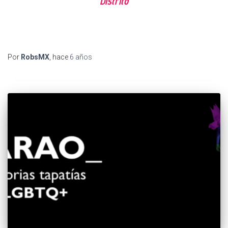
Distrito
Por
RobsMX
, hace
6 años