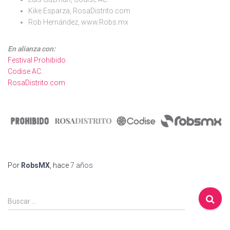
Kike Esparza, RosaDistrito.com
Rob Hernández, www.Robs.mx
En alianza con:
Festival Prohibido
Codise AC.
RosaDistrito.com
Por
RobsMX
, hace
7 años
B
Buscar …
u
s