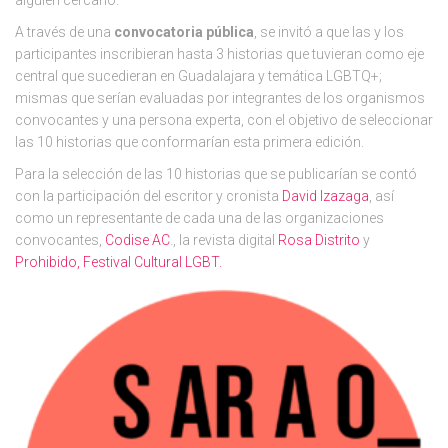
alguien cercano.
A través de una
convocatoria pública
, se invitó a que las y los
participantes inscribieran hasta 3 historias que tuvieran como eje
central que sucedieran en Guadalajara y temática LGBTQ+;
mismas que serían evaluadas por integrantes de los organismos
convocantes y una persona experta, con el objetivo de seleccionar
las 10 historias que conformarían esta primera edición.
Para la selección de las 10 historias que se publicarían se contó
con la participación del escritor y cronista
David Izazaga
, así
como un representante de cada una de las organizaciones
convocantes,
Codise AC
., la revista digital
Rosa Distrito
y
Prohibido, Festival Cultural LGBT.