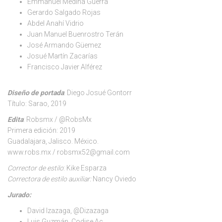
Emmanuel Medina Guerra
Gerardo Salgado Rojas
Abdel Anahí Vidrio
Juan Manuel Buenrostro Terán
José Armando Güemez
Josué Martín Zacarías
Francisco Javier Alférez
Diseño de portada
: Diego Josué Gontorr
Título: Sarao, 2019
Edita
: Robsmx / @RobsMx
Primera edición: 2019
Guadalajara, Jalisco. México.
www.robs.mx / robsmx52@gmail.com
Corrector de estilo
: Kike Esparza
Correctora de estilo auxiliar:
Nancy Oviedo
Jurado:
David Izazaga, @Dizazaga
Luis Guzmán, Codise Ac.