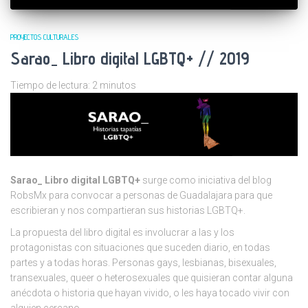
PROYECTOS CULTURALES
Sarao_ Libro digital LGBTQ+ // 2019
Tiempo de lectura:
2
minutos
Sarao_ Libro digital LGBTQ+
surge como iniciativa del blog
RobsMx para convocar a personas de Guadalajara para que
escribieran y nos compartieran sus historias LGBTQ+.
La propuesta del libro digital es involucrar a las y los
protagonistas con situaciones que suceden diario, en todas
partes y a todas horas. Personas gays, lesbianas, bisexuales,
transexuales, queer o heterosexuales que quisieran contar alguna
anécdota o historia que hayan vivido, o les haya tocado vivir con