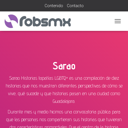
Contenido
Contacto
CAMB
MODO
DE
NAVEG
Sarao
Sarao Historias tapatías LGBTQ+ es una compilación de diez
historias que nos muestran diferentes perspectivas de cómo se
vive, qué sucede y que historias pasan en una ciudad como
Guadalajara.
Durante mes y medio hicimos una convocatoria pública para
que las personas nos compartieran sus historias que tuvieran
dos características primordiales: Que el centro de la historia