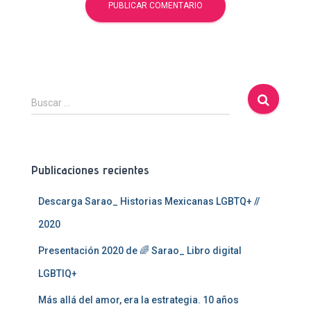
B
Buscar …
u
s
c
a
Publicaciones recientes
r
:
Descarga Sarao_ Historias Mexicanas LGBTQ+ //
2020
Presentación 2020 de 🌈 Sarao_ Libro digital
LGBTIQ+
Más allá del amor, era la estrategia. 10 años