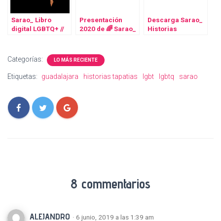
Sarao_ Libro
Presentación
Descarga Sarao_
digital LGBTQ+ //
2020 de 🌈 Sarao_
Historias
2019
Libro digital
Mexicanas
LGBTIQ+
LGBTQ+ // 2020
Categorías:
LO MÁS RECIENTE
Etiquetas:
guadalajara
historias tapatias
lgbt
lgbtq
sarao
8 commentarios
ALEJANDRO
· 6 junio, 2019 a las 1:39 am