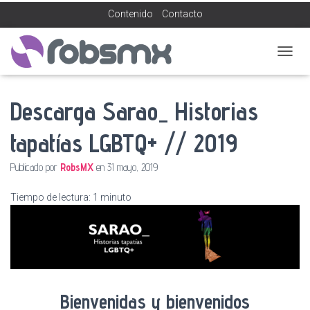
Contenido
Contacto
C
A
M
Descarga Sarao_ Historias
B
I
A
tapatías LGBTQ+ // 2019
R
M
Publicado por
RobsMX
en
31 mayo, 2019
O
D
O
Tiempo de lectura:
1
minuto
D
E
N
A
V
E
G
Bienvenidas y bienvenidos
A