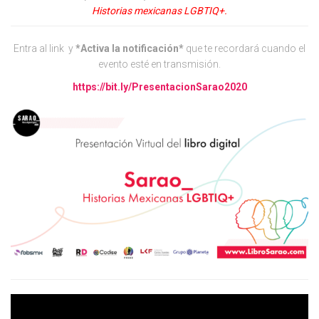
Historias mexicanas LGBTIQ+.
Entra al link y
*Activa la notificación*
que te recordará cuando el
evento esté en transmisión.
https://bit.ly/PresentacionSarao2020