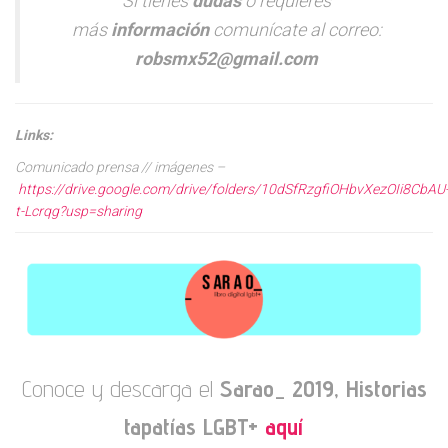
Si tienes
dudas
o requieres
más
información
comunícate al correo:
robsmx52@gmail.com
Links:
Comunicado prensa // imágenes –
https://drive.google.com/drive/folders/10dSfRzgfiOHbvXezOIi8CbAU
t-Lcrqg?usp=sharing
Conoce y descarga el
Sarao_ 2019, Historias
tapatías LGBT+
aquí