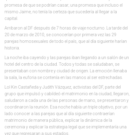
promesa de que se podrían casar; una promesa que incluso el
mismo Jaime, no tenía la certeza que sucedería al llegar a la
capital.
Arribaron al DF después de 7 horas de viaje nocturno. La tarde del
20 de marzo de 2010, se conocerían por primera vez las 29
parejas homosexuales de todo el país, que al día siguiente harían
historia.
La noche iba cayendo y las parejas iban llegando a un salón de un
hotel del centro de la ciudad. Todos y todas se saludaban, se
presentaban con nombre y ciudad de origen. La emoción llenaba
la sala, la euforia se contenía en las manos al ser estrechadas.
Lol Kin Castañeda y Judith Vázquez, activistas del DF, parte del
grupo que impulsó y cabildeó el matrimonio en la ciudad, llegaron,
saludaron a cada una de las personas de mano, se presentaron y
coordinaron la reunión. Esa noche había un triple objetivo, por un
lado conocer a las parejas que al día siguiente contraerían
matrimonio de manera pública, explicar la dinámica de la
ceremonia y explicar la estrategia legal que se implementaría una
vez que regresaran a sus estados.