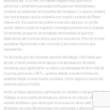
este día a las 10:30 am, no habían llegado más que cinco
personas. La bandera ya estaba lista para ser desdoblada y
mostrar su esplendor en la puerta del congreso. Lo que no estaba
listo era el equipo que la ondearía con orgullo a través de Plaza
Liberación. Dos personas pidieron una disculpa por no poder
asistir, debido a que no lograron conseguir permiso en su trabajo.
Se entiende, ya que no es el trabajo remunerado al que nos
dedicamos de muchos de los que nos sumamos. Pero en el chat
quedaban 8 personas más con todo y las instituciones que
representan.
Yo iba tarde, por las mismas razones de trabajo. Pero tenía que
acudir y hacer presencia en apoyo a la aprobación de estas
iniciativas que significarían un alivio y la salvaguarda de la vida de
muchas personas LGBT+, quienes debido a la discriminación
pudieran llegar incluso hasta suicidios, como algunos casos de
víctimas de los ECOSIG.
Arribo a Plaza Liberación, caminando en sentido contrario de calle
Hidalgo; a una cuadra de distancia, observo un cúmulo de gente
vestida de blanco que obstruyen la circulación de la calle.
Alrededor de unas 80 personas con pancartas y altavoces