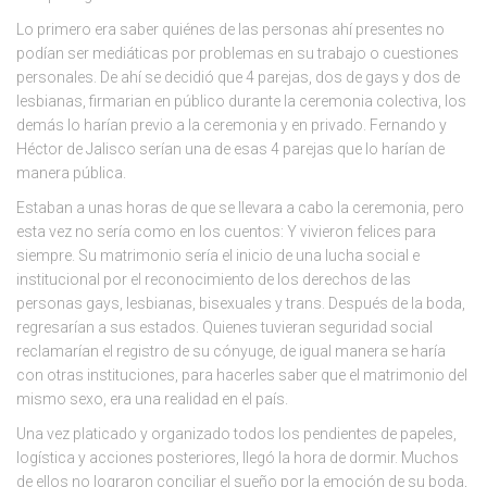
Lo primero era saber quiénes de las personas ahí presentes no
podían ser mediáticas por problemas en su trabajo o cuestiones
personales. De ahí se decidió que 4 parejas, dos de gays y dos de
lesbianas, firmarian en público durante la ceremonia colectiva, los
demás lo harían previo a la ceremonia y en privado. Fernando y
Héctor de Jalisco serían una de esas 4 parejas que lo harían de
manera pública.
Estaban a unas horas de que se llevara a cabo la ceremonia, pero
esta vez no sería como en los cuentos: Y vivieron felices para
siempre. Su matrimonio sería el inicio de una lucha social e
institucional por el reconocimiento de los derechos de las
personas gays, lesbianas, bisexuales y trans. Después de la boda,
regresarían a sus estados. Quienes tuvieran seguridad social
reclamarían el registro de su cónyuge, de igual manera se haría
con otras instituciones, para hacerles saber que el matrimonio del
mismo sexo, era una realidad en el país.
Una vez platicado y organizado todos los pendientes de papeles,
logística y acciones posteriores, llegó la hora de dormir. Muchos
de ellos no lograron conciliar el sueño por la emoción de su boda,