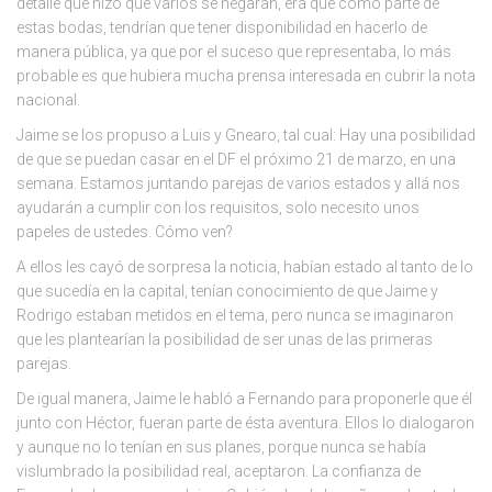
detalle que hizo que varios se negaran, era que como parte de
estas bodas, tendrían que tener disponibilidad en hacerlo de
manera pública, ya que por el suceso que representaba, lo más
probable es que hubiera mucha prensa interesada en cubrir la nota
nacional.
Jaime se los propuso a Luis y Gnearo, tal cual: Hay una posibilidad
de que se puedan casar en el DF el próximo 21 de marzo, en una
semana. Estamos juntando parejas de varios estados y allá nos
ayudarán a cumplir con los requisitos, solo necesito unos
papeles de ustedes. Cómo ven?
A ellos les cayó de sorpresa la noticia, habían estado al tanto de lo
que sucedía en la capital, tenían conocimiento de que Jaime y
Rodrigo estaban metidos en el tema, pero nunca se imaginaron
que les plantearían la posibilidad de ser unas de las primeras
parejas.
De igual manera, Jaime le habló a Fernando para proponerle que él
junto con Héctor, fueran parte de ésta aventura. Ellos lo dialogaron
y aunque no lo tenían en sus planes, porque nunca se había
vislumbrado la posibilidad real, aceptaron. La confianza de