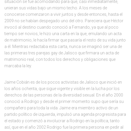
situación se fue acomodando para que, casi inmediatamente,
unieran sus vidas bajo un mismo techo. A los meses de
conocerse comenzaron a vivir juntos y desde entonces, hasta el
2009 no se habían despegado uno del otro. Pareciera que Héctor
invocó al destino cuando conoció a Fernando, ya que al poco
tiempo ser novios, le hizo una carta en la que, emulando un acta
de matrimonio, le hacía firmar que pasaría el resto de su vida junto
a él. Mientras redactaba esta carta, nunca se imaginó ser una de
las primeras tres parejas gay de Jalisco que firmara un acta de
matrimonio real, con todos los derechos y obligaciones que
marcaba la ley.
Jaime Cobián es de los pocos activistas de Jalisco que inició en
los años ochenta, que sigue vigente y visible en la lucha por los
derechos de las personas de la diversidad sexual. En el año 2000
conoció a Rodrigo y desde el primer momento supo que sería su
compañero para toda la vida. Jaime era miembro activo de un
partido político de izquierda, impulsó una agenda progresista para
el estado y comenzó a involucrar a Rodrigo en la política, tanto
así, que en el año 2002 Rodrigo fue la primera persona en pedir al