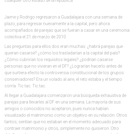
cualquier otro estado de la república.
Jaime y Rodrigo regresaron a Guadalajara con una semana de
plazo, para regresar nuevamente a la capital, pero ahora
acompañados de parejas que se fueran a casar en una ceremonia
colectiva el 21 de marzo de 2010.
Las preguntas para ellos dos eran muchas: ¿habrá parejas que
quieran casarse? ¿cómo los trasladarían a la capital del país?
¿Cómo cubrirían los requisitos legales? ¿podrían casarse
personas que no vivieran en el DF? ¿Lograrían hacerlo antes de
que surtiera efecto la controversia constitucional de los grupos
conservadores? Era un volado al aire, el reto estaba y el tiempo
corría. Tic tac. Tic tac.
Al llegar a Guadalajara comenzaron una búsqueda exhaustiva de
parejas para llevarles al DF en una semana. La mayoría de sus
amigos o conocidos no aceptaron, pues nunca habían
visualizado el matrimonio como un objetivo en su relación. Otros
tantos, sentían que no estaban en el momento adecuado para
contraer matrimonio y otros, simplemente no quisieron. Otro