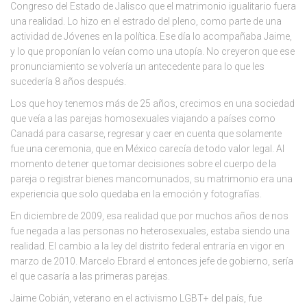
Congreso del Estado de Jalisco que el matrimonio igualitario fuera
una realidad. Lo hizo en el estrado del pleno, como parte de una
actividad de Jóvenes en la política. Ese día lo acompañaba Jaime,
y lo que proponían lo veían como una utopía. No creyeron que ese
pronunciamiento se volvería un antecedente para lo que les
sucedería 8 años después.
Los que hoy tenemos más de 25 años, crecimos en una sociedad
que veía a las parejas homosexuales viajando a países como
Canadá para casarse, regresar y caer en cuenta que solamente
fue una ceremonia, que en México carecía de todo valor legal. Al
momento de tener que tomar decisiones sobre el cuerpo de la
pareja o registrar bienes mancomunados, su matrimonio era una
experiencia que solo quedaba en la emoción y fotografías.
En diciembre de 2009, esa realidad que por muchos años de nos
fue negada a las personas no heterosexuales, estaba siendo una
realidad. El cambio a la ley del distrito federal entraría en vigor en
marzo de 2010. Marcelo Ebrard el entonces jefe de gobierno, sería
el que casaría a las primeras parejas.
Jaime Cobián, veterano en el activismo LGBT+ del país, fue