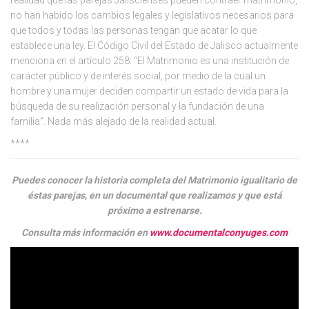
no han habido los cambios legales y legislativos necesarios para
que todos y todas las personas tengan que acatar lo que
establece una ley. El Código Civil del Estado de Jalisco actualmente
menciona en el artículo 258: “El Matrimonio es una institución de
carácter público y de interés social, por medio de la cual un
hombre y una mujer deciden compartir un estado de vida para la
búsqueda de su realización personal y la fundación de una
familia”. Nada más alejado de la realidad actual.
****
Puedes conocer la historia completa del Matrimonio igualitario de
éstas parejas, en un documental que realizamos y que está
próximo a estrenarse.
Consulta más información en
www.documentalconyuges.com