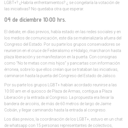
LGBT+? ¿Habría enfrentamientos? ¿ se congelaría la votación de
las iniciativas? No quedaba otra que esperar.
04 de diciembre 10:00 hrs.
El debate, en días previos, había estado en las redes sociales y en
los medios de comunicación, este día se materializaría afuera del
Congreso del Estado. Por su parte los grupos conservadores se
reunieron en el cruce de Federalismo e Hidalgo, marcharon hasta
plaza liberación y se manifestaron en la puerta. Con consignas
como “No te metas con mis hijos” y pancartas con información
érronea, sobre lo que ellos creían que se trataban las iniciativas,
caminaron hasta la puerta del Congreso del Estado de Jalisco.
Por su parte los grupos LGBT+ habían acordado reunirse a las
10:00 am en el quiosco de Plaza de Armas, contigua a Plaza
Liberación y la entrada al Congreso. La propuesta era llevar la
bandera de arcoíris, de más de 60 metros de largo de Jaime
Cobián, y llegar caminando hasta la entrada al congreso.
Los días previos, la coordinación de los LGBT+, estuvo en un chat
de whatsapp con 15 personas representantes de colectivos,