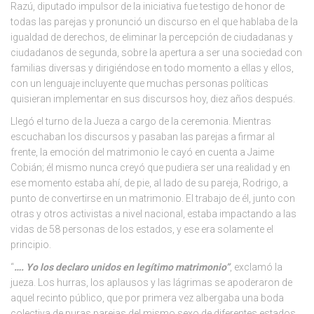
Razú, diputado impulsor de la iniciativa fue testigo de honor de
todas las parejas y pronunció un discurso en el que hablaba de la
igualdad de derechos, de eliminar la percepción de ciudadanas y
ciudadanos de segunda, sobre la apertura a ser una sociedad con
familias diversas y dirigiéndose en todo momento a ellas y ellos,
con un lenguaje incluyente que muchas personas políticas
quisieran implementar en sus discursos hoy, diez años después.
Llegó el turno de la Jueza a cargo de la ceremonia. Mientras
escuchaban los discursos y pasaban las parejas a firmar al
frente, la emoción del matrimonio le cayó en cuenta a Jaime
Cobián; él mismo nunca creyó que pudiera ser una realidad y en
ese momento estaba ahí, de pie, al lado de su pareja, Rodrigo, a
punto de convertirse en un matrimonio. El trabajo de él, junto con
otras y otros activistas a nivel nacional, estaba impactando a las
vidas de 58 personas de los estados, y ese era solamente el
principio.
“
…. Yo los declaro unidos en legítimo matrimonio”
, exclamó la
jueza. Los hurras, los aplausos y las lágrimas se apoderaron de
aquel recinto público, que por primera vez albergaba una boda
colectiva de puras parejas del mismo sexo de diferentes estados.