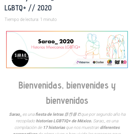
LGBTQ+ // 2020
Tiempo de lectura:
1
minuto
Bienvenidas, bienvenides y
bienvenidos
Sarao_
es una
fiesta de letras
📗📕📘📒que por segundo año ha
recopilado
historias LGBTIQ+ de México.
Sarao_ es una
compilación de
17 historias
que nos muestran
diferentes
perspectivas
de cómo viven o han vivido las personas gays,