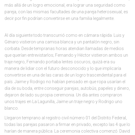
más allá de un logro emocional, era lograr una seguridad como
pareja, con las mismas facultades de una pareja heterosexual, es
decir por fin podrían convertirse en una familia legalmente.
Al día siguiente todo transcurrió como en cámara rápida. Luis y
Génaro vistieron una camisa blanca y un pantalón negro, sin
corbata. Desde tempranas horas atendian llamadas de medios
que querían entrevistarlos; Fernando y Héctor vistieron ambos un
traje negro, Fernando portaba lentes oscuros, quizá era su
manera de lidiar con el futuro desconocido y lo que implicaría
convertirse en una de las caras de un logro trascendental para el
país. Jaime y Rodrigo no habían pensado en que ropa usarían el
día de su boda, entre conseguir parejas, autobús, papeles y dinero,
dejaron de lado su propia ceremonia. Un día antes compraron
unos trajes en La Lagunilla, Jaime un traje negro y Rodrigo uno
blanco.
Llegaron temprano al registro civil número 01 del Distrito Federal,
todas las parejas pasaron a firmar en privado, excepto las 4 que lo
harían de manera pública. La ceremonia colectiva comenzó. David