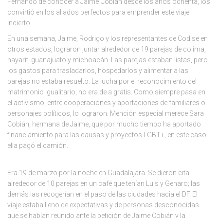
Fernando de conocer a Jaime Cobián desde los años ochenta, los
convirtió en los aliados perfectos para emprender este viaje
incierto.
En una semana, Jaime, Rodrigo y los representantes de Codise en
otros estados, lograron juntar alrededor de 19 parejas de colima,
nayarit, guanajuato y michoacán. Las parejas estaban listas, pero
los gastos para trasladarlos, hospedarlos y alimentar a las
parejas no estaba resuelto. La lucha por el reconocimiento del
matrimonio igualitario, no era de a gratis. Como siempre pasa en
el activismo, entre cooperaciones y aportaciones de familiares o
personajes políticos, lo lograron. Mención especial merece Sara
Cobián, hermana de Jaime, que por mucho tiempo ha aportado
financiamiento para las causas y proyectos LGBT+, en este caso
ella pagó el camión.
Era 19 de marzo por la noche en Guadalajara. Se dieron cita
alrededor de 10 parejas en un café que tenían Luis y Genaro; las
demás las recogerían en el paso de las ciudades hacia el DF. El
viaje estaba lleno de expectativas y de personas desconocidas
que se habían reunido ante la petición de Jaime Cobián y la