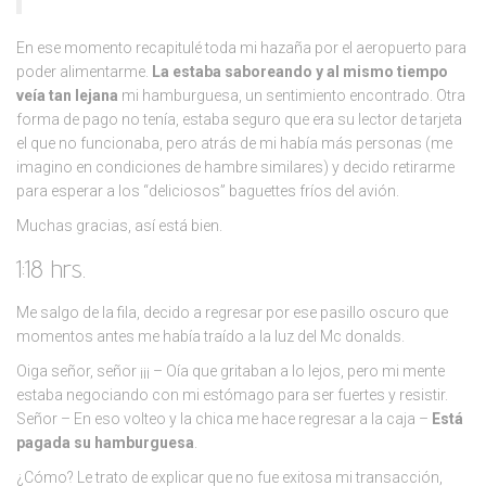
En ese momento recapitulé toda mi hazaña por el aeropuerto para
poder alimentarme.
La estaba saboreando y al mismo tiempo
veía tan lejana
mi hamburguesa, un sentimiento encontrado. Otra
forma de pago no tenía, estaba seguro que era su lector de tarjeta
el que no funcionaba, pero atrás de mi había más personas (me
imagino en condiciones de hambre similares) y decido retirarme
para esperar a los “deliciosos” baguettes fríos del avión.
Muchas gracias, así está bien.
1:18 hrs.
Me salgo de la fila, decido a regresar por ese pasillo oscuro que
momentos antes me había traído a la luz del Mc donalds.
Oiga señor, señor ¡¡¡ – Oía que gritaban a lo lejos, pero mi mente
estaba negociando con mi estómago para ser fuertes y resistir.
Señor – En eso volteo y la chica me hace regresar a la caja –
Está
pagada su hamburguesa
.
¿Cómo? Le trato de explicar que no fue exitosa mi transacción,