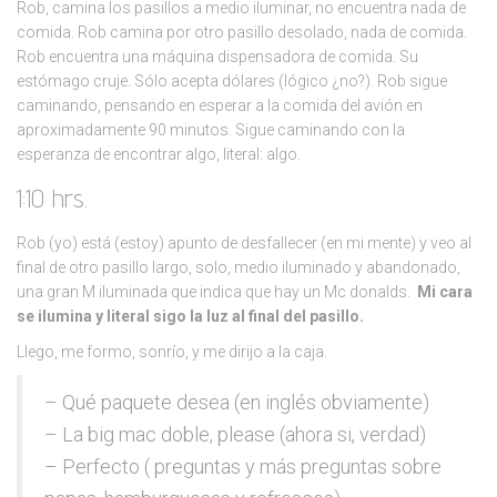
Rob, camina los pasillos a medio iluminar, no encuentra nada de
comida. Rob camina por otro pasillo desolado, nada de comida.
Rob encuentra una máquina dispensadora de comida. Su
estómago cruje. Sólo acepta dólares (lógico ¿no?). Rob sigue
caminando, pensando en esperar a la comida del avión en
aproximadamente 90 minutos. Sigue caminando con la
esperanza de encontrar algo, literal: algo.
1:10 hrs.
Rob (yo) está (estoy) apunto de desfallecer (en mi mente) y veo al
final de otro pasillo largo, solo, medio iluminado y abandonado,
una gran M iluminada que indica que hay un Mc donalds.
Mi cara
se ilumina y literal sigo la luz al final del pasillo.
Llego, me formo, sonrío, y me dirijo a la caja.
– Qué paquete desea (en inglés obviamente)
– La big mac doble, please (ahora si, verdad)
– Perfecto ( preguntas y más preguntas sobre