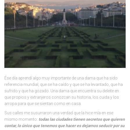
Ése día aprendí algo muy importante de una dama que ha sido
referencia mundial, que se ha caído y que se ha levantado, que ha
sufrido y que ha gozado. Una dama que encuentra su deleite en
que propios y extranjeros conozcan su historia; los cuida y los
arropa para que se sientan como en casa.
Sus calles me susurraron una verdad que la hice mía en ese
mismo momento:
t
odas las ciudades tienen secretos que quieren
contar, lo único que tenemos que hacer es dejarnos seducir por su