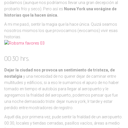
podamos (aunque nos podríamos llevar una gran decepción al
probarlo frío y seco). Pero así es
Nueva York una vorágine de
historias que la hacen única.
A mi me pasó, sentir la magia que la hace única. Quizá seamos
nosotros mismos los que provocamos (evocamos) vivir esas
historias.
00:30 hrs.
Dejar la ciudad nos provoca un sentimiento de tristeza, de
nostalgia
y una necesidad de no querer dejar de caminar entre
multitudes y edificios; si a eso le sumamos el apuro de no haber
tomado en tiempo el autobús para llegar al aeropuerto y le
agregamos la frialdad del aeropuerto, podemos pensar que fue
una noche demasiado triste: dejar nueva york, Ir tarde y estar
perdido entre mostradores de registro.
Aquél día, por primera vez, pude sentir la frialdad de un aeropuerto.
00:30, locales y tiendas cerradas, pasillos vacíos, áreas a medio