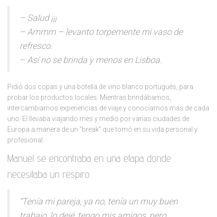
– Salud ¡¡¡
– Ammm – levanto torpemente mi vaso de
refresco.
– Así no se brinda y menos en Lisboa.
Pidió dos copas y una botella de vino blanco portugués, para
probar los productos locales. Mientras brindábamos,
intercambiamos experiencias de viaje y conocíamos más de cada
uno. El llevaba viajando mes y medio por varias ciudades de
Europa a manera de un “break” que tomó en su vida personal y
profesional.
Manuel se encontraba en una etapa donde
necesitaba un respiro.
“Tenía mi pareja, ya no, tenía un muy buen
trabajo, lo dejé, tengo mis amigos, pero…