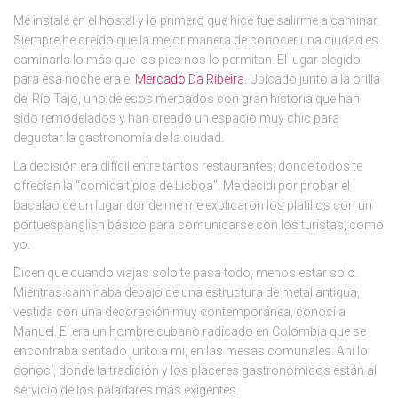
Me instalé en el hostal y lo primero que hice fue salirme a caminar.
Siempre he creído que la mejor manera de conocer una ciudad es
caminarla lo más que los pies nos lo permitan. El lugar elegido
para esa noche era el
Mercado Da Ribeira
. Ubicado junto a la orilla
del Río Tajo, uno de esos mercados con gran historia que han
sido remodelados y han creado un espacio muy chic para
degustar la gastronomía de la ciudad.
La decisión era difícil entre tantos restaurantes, donde todos te
ofrecían la “comida típica de Lisboa”. Me decidí por probar el
bacalao de un lugar donde me me explicaron los platillos con un
portuespanglish básico para comunicarse con los turistas, como
yo.
Dicen que cuando viajas solo te pasa todo, menos estar solo.
Mientras caminaba debajo de una estructura de metal antigua,
vestida con una decoración muy contemporánea, conocí a
Manuel. El era un hombre cubano radicado en Colombia que se
encontraba sentado junto a mi, en las mesas comunales. Ahí lo
conocí, donde la tradición y los placeres gastronómicos están al
servicio de los paladares más exigentes.