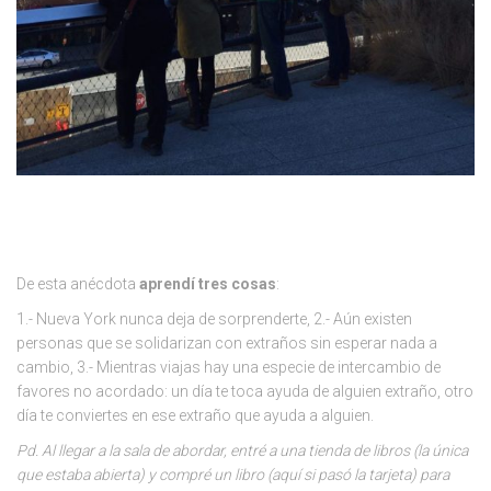
De esta anécdota
aprendí tres cosas
:
1.- Nueva York nunca deja de sorprenderte, 2.- Aún existen
personas que se solidarizan con extraños sin esperar nada a
cambio, 3.- Mientras viajas hay una especie de intercambio de
favores no acordado: un día te toca ayuda de alguien extraño, otro
día te conviertes en ese extraño que ayuda a alguien.
Pd. Al llegar a la sala de abordar, entré a una tienda de libros (la única
que estaba abierta) y compré un libro (aquí si pasó la tarjeta) para