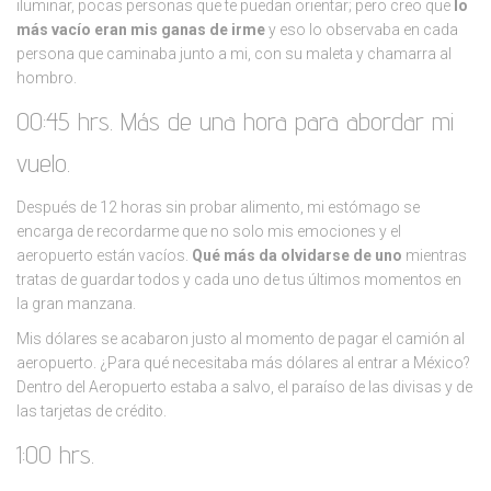
iluminar, pocas personas que te puedan orientar; pero creo que
lo
más vacío eran mis ganas de irme
y eso lo observaba en cada
persona que caminaba junto a mi, con su maleta y chamarra al
hombro.
00:45 hrs. Más de una hora para abordar mi
vuelo.
Después de 12 horas sin probar alimento, mi estómago se
encarga de recordarme que no solo mis emociones y el
aeropuerto están vacíos.
Qué más da olvidarse de uno
mientras
tratas de guardar todos y cada uno de tus últimos momentos en
la gran manzana.
Mis dólares se acabaron justo al momento de pagar el camión al
aeropuerto. ¿Para qué necesitaba más dólares al entrar a México?
Dentro del Aeropuerto estaba a salvo, el paraíso de las divisas y de
las tarjetas de crédito.
1:00 hrs.