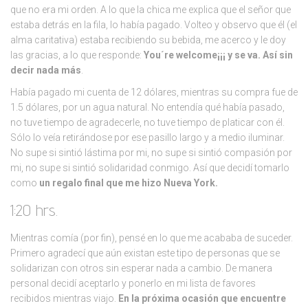
que no era mi orden. A lo que la chica me explica que el señor que
estaba detrás en la fila, lo había pagado. Volteo y observo que él (el
alma caritativa) estaba recibiendo su bebida, me acerco y le doy
las gracias, a lo que responde:
You´re welcome¡¡¡ y se va. Así sin
decir nada más
.
Había pagado mi cuenta de 12 dólares, mientras su compra fue de
1.5 dólares, por un agua natural. No entendía qué había pasado,
no tuve tiempo de agradecerle, no tuve tiempo de platicar con él.
Sólo lo veía retirándose por ese pasillo largo y a medio iluminar.
No supe si sintió lástima por mi, no supe si sintió compasión por
mi, no supe si sintió solidaridad conmigo. Así que decidí tomarlo
como
un regalo final que me hizo Nueva York.
1:20 hrs.
Mientras comía (por fin), pensé en lo que me acababa de suceder.
Primero agradecí que aún existan este tipo de personas que se
solidarizan con otros sin esperar nada a cambio. De manera
personal decidí aceptarlo y ponerlo en mi lista de favores
recibidos mientras viajo.
En la próxima ocasión que encuentre