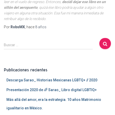
leer en el vuelo de regreso. Entonces,
decidí dejar ese libro en un
sillón del aeropuerto
, quizá ése libro podría ayudar a algún otro
viajero en alguna otra situación. Esa fue mi manera inmediata de
retribuir algo de lo recibido.
Por
RobsMX
, hace
8 años
B
Buscar …
u
s
c
a
Publicaciones recientes
r
:
Descarga Sarao_ Historias Mexicanas LGBTQ+ // 2020
Presentación 2020 de 🌈 Sarao_ Libro digital LGBTIQ+
Más allá del amor, era la estrategia. 10 años Matrimonio
igualitario en México.