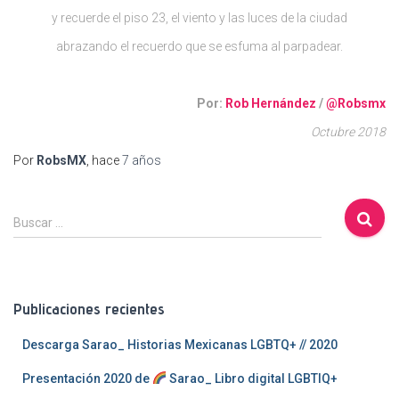
y recuerde el piso 23, el viento y las luces de la ciudad
abrazando el recuerdo que se esfuma al parpadear.
Por:
Rob Hernández
/
@Robsmx
Octubre 2018
Por
RobsMX
, hace
7 años
B
Buscar …
u
s
c
a
Publicaciones recientes
r
:
Descarga Sarao_ Historias Mexicanas LGBTQ+ // 2020
Presentación 2020 de
Sarao_ Libro digital LGBTIQ+