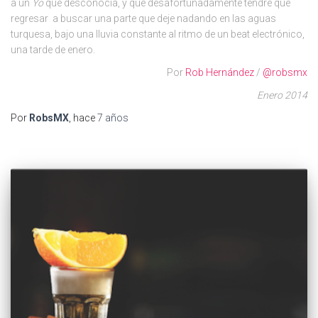
a un
Yo
que desconocía, y que desafortunadamente tendré que
regresar a buscar una parte que deje nadando en las aguas
turquesa, bajo una lluvia constante al ritmo de un beat electrónico,
una tarde de enero.
Por
Rob Hernández
/
@robsmx
Enero 2014
Por
RobsMX
, hace
7 años