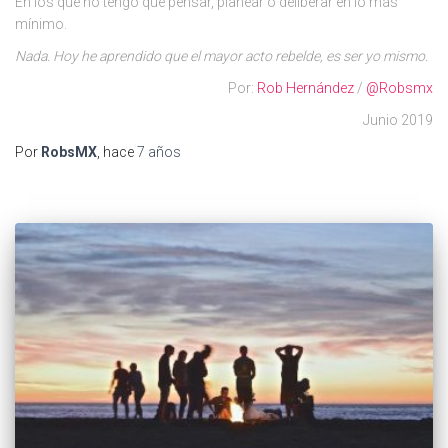
En los que no tengo que pensar, planear o deliberar en lo más
mínimo.
Nada. Hoy he aprendido que el mayor acto rebelde, es ser yo mismo.
Por:
Rob Hernández
/
@Robsmx
Junio 2019
Por
RobsMX
, hace
7 años