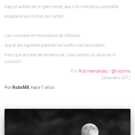
bajo el aullido de un gato verde, que con melódica compañía
engalana las noches sin rumbo.
Las convierte en momentos de reflexión
que al día siguiente parecen un sueño mal recordado,
Pero que al tratar de rememorar, solo sientes un alivio en el
corazón.
Por
Rob Hernández
/
@robsmx
Diciembre 2012
Por
RobsMX
, hace
7 años