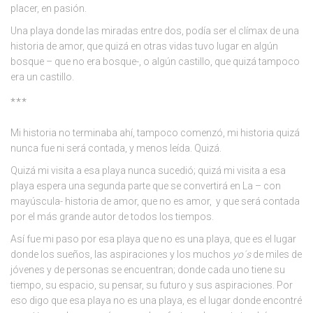
placer, en pasión.
Una playa donde las miradas entre dos, podía ser el clímax de una
historia de amor, que quizá en otras vidas tuvo lugar en algún
bosque – que no era bosque-, o algún castillo, que quizá tampoco
era un castillo.
***
Mi historia no terminaba ahí, tampoco comenzó, mi historia quizá
nunca fue ni será contada, y menos leída. Quizá.
Quizá mi visita a esa playa nunca sucedió; quizá mi visita a esa
playa espera una segunda parte que se convertirá en La – con
mayúscula- historia de amor, que no es amor, y que será contada
por el más grande autor de todos los tiempos.
Así fue mi paso por esa playa que no es una playa, que es el lugar
donde los sueños, las aspiraciones y los muchos
yo´s
de miles de
jóvenes y de personas se encuentran; donde cada uno tiene su
tiempo, su espacio, su pensar, su futuro y sus aspiraciones. Por
eso digo que esa playa no es una playa, es el lugar donde encontré