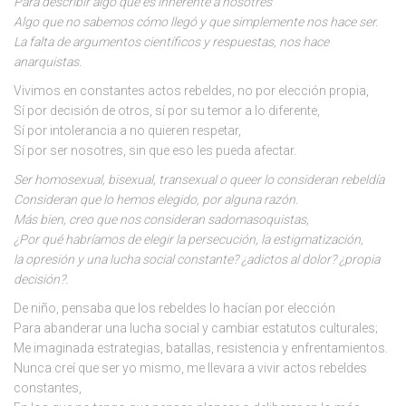
Para describir algo que es inherente a nosotres
Algo que no sabemos cómo llegó y que simplemente nos hace ser.
La falta de argumentos científicos y respuestas, nos hace
anarquistas.
Vivimos en constantes actos rebeldes, no por elección propia,
Sí por decisión de otros, sí por su temor a lo diferente,
Sí por intolerancia a no quieren respetar,
Sí por ser nosotres, sin que eso les pueda afectar.
Ser homosexual, bisexual, transexual o queer lo consideran rebeldía
Consideran que lo hemos elegido, por alguna razón.
Más bien, creo que nos consideran sadomasoquistas,
¿Por qué habríamos de elegir la persecución, la estigmatización,
la opresión y una lucha social constante? ¿adictos al dolor? ¿propia
decisión?.
De niño, pensaba que los rebeldes lo hacían por elección
Para abanderar una lucha social y cambiar estatutos culturales;
Me imaginada estrategias, batallas, resistencia y enfrentamientos.
Nunca creí que ser yo mismo, me llevara a vivir actos rebeldes
constantes,