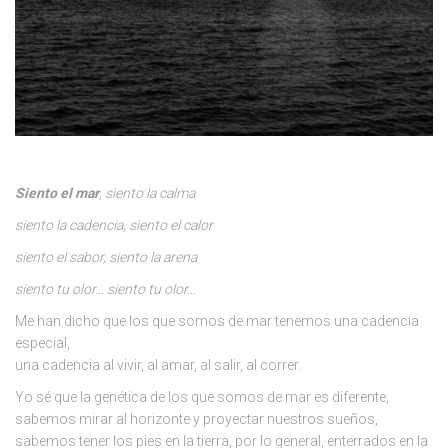
Siento el mar
, siento la calma
siento la cadencia, siento el calor
siento el sabor, siento la arena
siento tu olor… siento tu olor…
Me han dicho que los que somos de mar tenemos una cadencia
especial,
una cadencia al vivir, al amar, al salir, al correr.
Yo sé que la genética de los que somos de mar es diferente,
sabemos mirar al horizonte y proyectar nuestros sueños,
sabemos tener los pies en la tierra, por lo general, enterrados en la