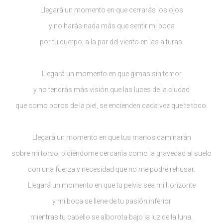
Llegará un momento en que cerrarás los ojos
y no harás nada más que sentir mi boca
por tu cuerpo, a la par del viento en las alturas.
Llegará un momento en que gimas sin temor
y no tendrás más visión que las luces de la ciudad
que como poros de la piel, se encienden cada vez que te toco.
Llegará un momento en que tus manos caminarán
sobre mi torso, pidiéndome cercanía como la gravedad al suelo
con una fuerza y necesidad que no me podré rehusar.
Llegará un momento en que tu pelvis sea mi horizonte
y mi boca se llene de tu pasión inferior
mientras tu cabello se alborota bajo la luz de la luna.