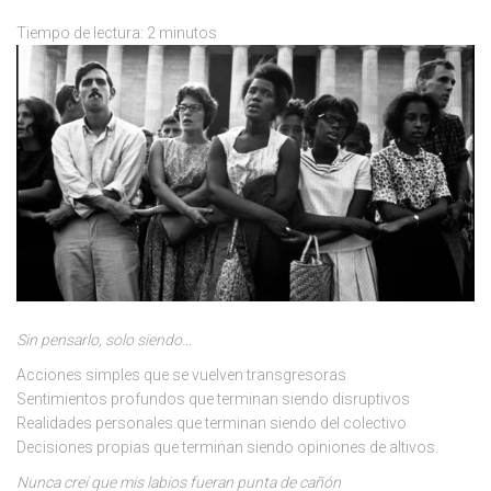
Tiempo de lectura:
2
minutos
Sin pensarlo, solo siendo…
Acciones simples que se vuelven transgresoras
Sentimientos profundos que terminan siendo disruptivos
Realidades personales que terminan siendo del colectivo
Decisiones propias que terminan siendo opiniones de altivos.
Nunca creí que mis labios fueran punta de cañón