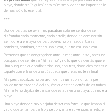
playa, donde era “alguien” para mí mismo, donde no importaba lo
demás, sólo lo esencial.
***
Donde los días se vivían, no pasaban solamente; donde se
disfrutaba cada momento, cada detalle; donde ir a caminar sin
sentido, era el mayor de los placeres no planeados. Caras,
nombres, sonrisas, arena y una playa, que no era una playa.
Personas que se congregaban ante un mar, ante un sol, ante una
búsqueda de ser, de ser “
tú
mismo” y no lo que los demás quieren.
Una búsqueda que podía tardar uno, dos, tres, doce, cien meses o
toparte con el final de una búsqueda que creías no tenía final.
Mis pies descalzos no pararon de ir de un lado a otro, mi piel
pálida no se escondió del sol, ése que estaba detrás de las nubes.
Mi mente no dejaba de pensar que estaba en una playa, que no era
playa.
Una playa donde el sexo dejaba de ser esa fórmula que llenaba el
vacío que teníamos dentro y se convertía en diversión, en reto, en