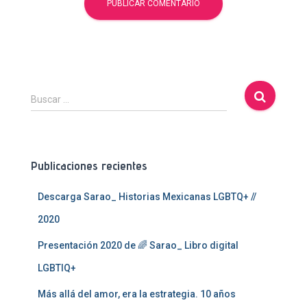
B
Buscar …
u
s
c
a
Publicaciones recientes
r
:
Descarga Sarao_ Historias Mexicanas LGBTQ+ //
2020
Presentación 2020 de 🌈 Sarao_ Libro digital
LGBTIQ+
Más allá del amor, era la estrategia. 10 años