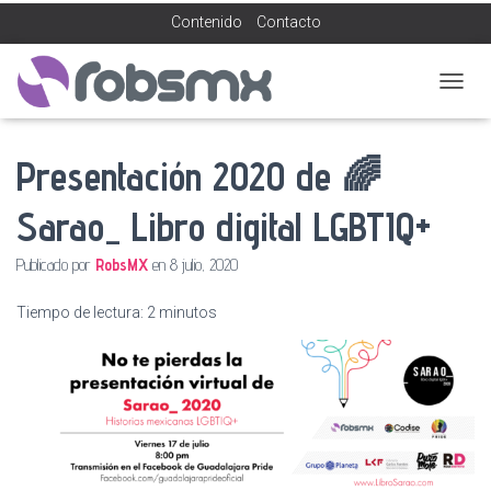
Contenido
Contacto
C
A
M
Presentación 2020 de 🌈
B
I
A
Sarao_ Libro digital LGBTIQ+
R
M
Publicado por
RobsMX
en
8 julio, 2020
O
D
O
Tiempo de lectura:
2
minutos
D
E
N
A
V
E
G
A