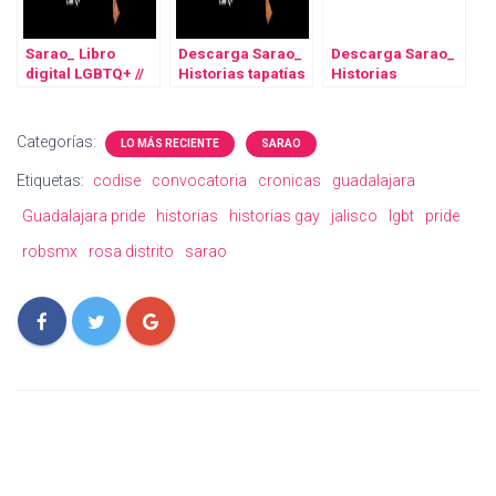
Sarao_ Libro
Descarga Sarao_
Descarga Sarao_
digital LGBTQ+ //
Historias tapatías
Historias
2019
LGBTQ+ // 2019
Mexicanas
LGBTQ+ // 2020
Categorías:
LO MÁS RECIENTE
SARAO
Etiquetas:
codise
convocatoria
cronicas
guadalajara
Guadalajara pride
historias
historias gay
jalisco
lgbt
pride
robsmx
rosa distrito
sarao