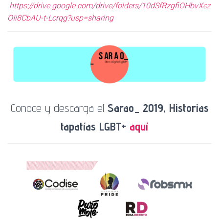
https://drive.google.com/drive/folders/10dSfRzgfiOHbvXez
OIi8CbAU-t-Lcrqg?usp=sharing
Conoce y descarga el
Sarao_ 2019, Historias
tapatías LGBT+
aquí