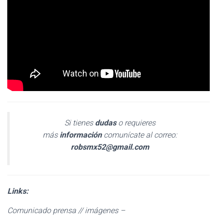
Si tienes
dudas
o requieres
más
información
comunícate al correo:
robsmx52@gmail.com
Links:
Comunicado prensa // imágenes –